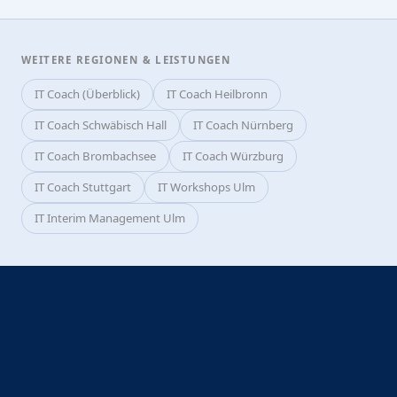
WEITERE REGIONEN & LEISTUNGEN
IT Coach (Überblick)
IT Coach Heilbronn
IT Coach Schwäbisch Hall
IT Coach Nürnberg
IT Coach Brombachsee
IT Coach Würzburg
IT Coach Stuttgart
IT Workshops Ulm
IT Interim Management Ulm