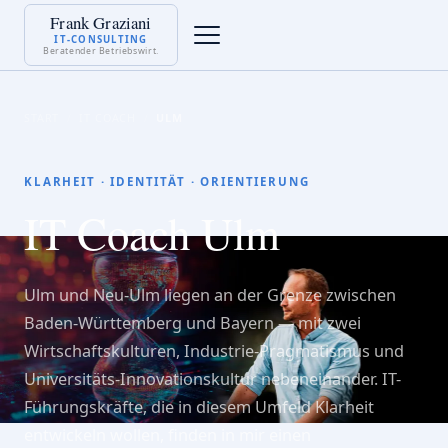
Frank Graziani
IT-CONSULTING
Beratender Betriebswirt.
START
IT COACH
ULM
KLARHEIT · IDENTITÄT · ORIENTIERUNG
IT Coach Ulm
Ulm und Neu-Ulm liegen an der Grenze zwischen
Baden-Württemberg und Bayern — mit zwei
Wirtschaftskulturen, Industrie-Pragmatismus und
Universitäts-Innovationskultur nebeneinander. IT-
Führungskräfte, die in diesem Umfeld Klarheit
entwickeln wollen, finden in mir einen