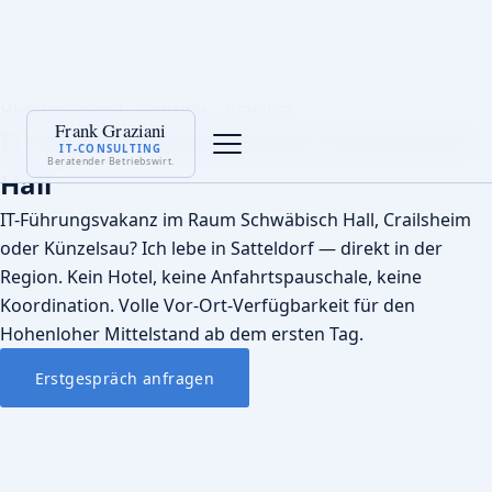
Frank Graziani
START
IT INTERIM MANAGEMENT
SCHWÄBISCH HALL
IT-CONSULTING
Beratender Betriebswirt.
Überbrückung · Führung · Stabilität
IT Interim Management Schwäbisch
Hall
IT-Führungsvakanz im Raum Schwäbisch Hall, Crailsheim
oder Künzelsau? Ich lebe in Satteldorf — direkt in der
Region. Kein Hotel, keine Anfahrtspauschale, keine
Koordination. Volle Vor-Ort-Verfügbarkeit für den
Hohenloher Mittelstand ab dem ersten Tag.
Erstgespräch anfragen